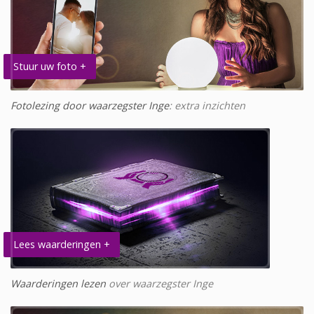
Stuur uw foto +
Fotolezing door waarzegster Inge
: extra inzichten
Lees waarderingen +
Waarderingen lezen
over waarzegster Inge