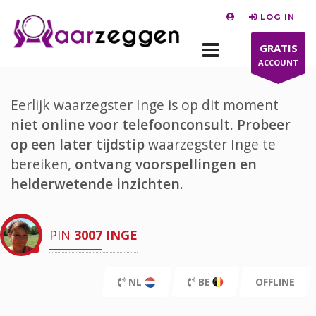
LOG IN
GRATIS
ACCOUNT
Eerlijk waarzegster Inge is op dit moment
niet online voor telefoonconsult.
Probeer
op een later tijdstip
waarzegster Inge te
bereiken,
ontvang voorspellingen en
helderwetende inzichten.
PIN
3007
INGE
NL
BE
OFFLINE