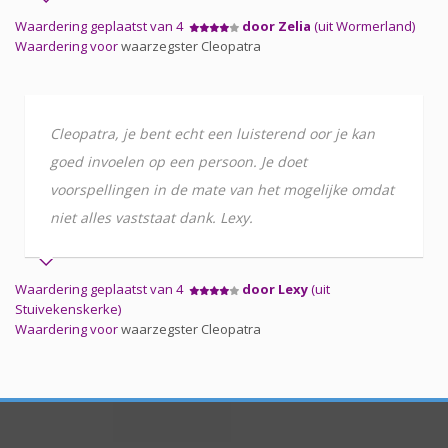
Waardering geplaatst van 4
door Zelia
(uit Wormerland)
Waardering voor
waarzegster Cleopatra
Cleopatra, je bent echt een luisterend oor je kan
goed invoelen op een persoon. Je doet
voorspellingen in de mate van het mogelijke omdat
niet alles vaststaat dank. Lexy.
Waardering geplaatst van 4
door Lexy
(uit
Stuivekenskerke)
Waardering voor
waarzegster Cleopatra