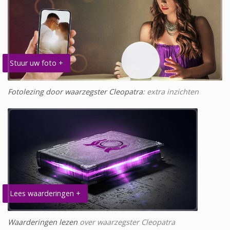
Stuur uw foto +
Fotolezing door waarzegster Cleopatra
: extra inzichten
Lees waarderingen +
Waarderingen lezen
over waarzegster Cleopatra