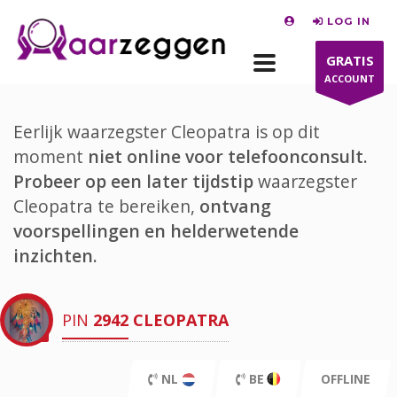
LOG IN
GRATIS
ACCOUNT
Eerlijk waarzegster Cleopatra is op dit
moment
niet online voor telefoonconsult.
Probeer op een later tijdstip
waarzegster
Cleopatra te bereiken,
ontvang
voorspellingen en helderwetende
inzichten.
PIN
2942
CLEOPATRA
NL
BE
OFFLINE