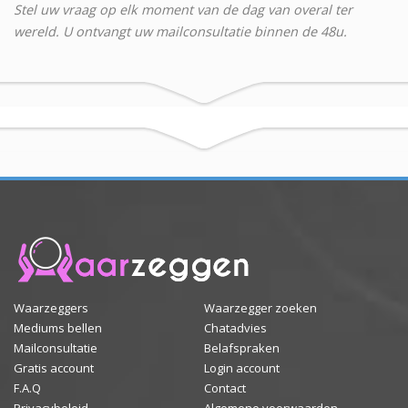
Stel uw vraag op elk moment van de dag van overal ter
wereld. U ontvangt uw mailconsultatie binnen de 48u.
Waarzeggers
Waarzegger zoeken
Mediums bellen
Chatadvies
Mailconsultatie
Belafspraken
Gratis account
Login account
F.A.Q
Contact