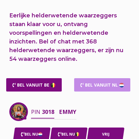
Eerlijke helderwetende waarzeggers
staan klaar voor u,
ontvang
voorspellingen en helderwetende
inzichten.
Bel of chat
met 368
helderwetende waarzeggers, er zijn nu
54 waarzeggers online.
BEL VANUIT BE
BEL VANUIT NL
PIN
3018
EMMY
BEL NU
BEL NU
VRIJ