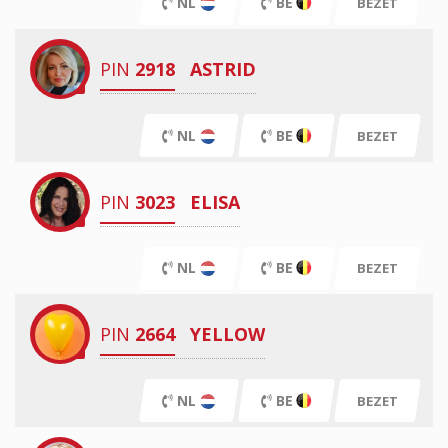
NL
BE
BEZET
PIN
2918
ASTRID
NL
BE
BEZET
PIN
3023
ELISA
NL
BE
BEZET
PIN
2664
YELLOW
NL
BE
BEZET