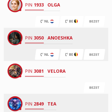
PIN
1933
OLGA
NL
BE
BEZET
PIN
3050
ANOESHKA
NL
BE
BEZET
PIN
3081
VELORA
BEZET
PIN
2849
TEA