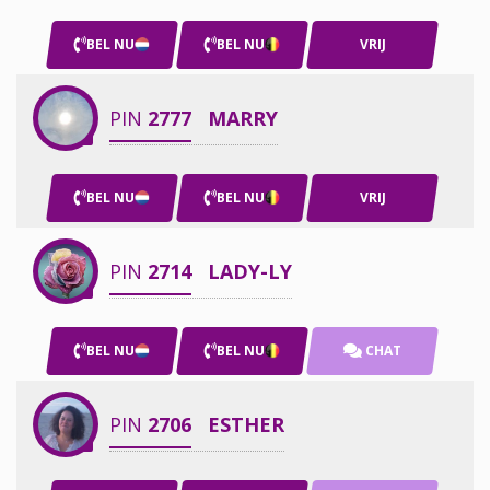
BEL NU
BEL NU
VRIJ
PIN
2777
MARRY
BEL NU
BEL NU
VRIJ
PIN
2714
LADY-LY
BEL NU
BEL NU
CHAT
PIN
2706
ESTHER