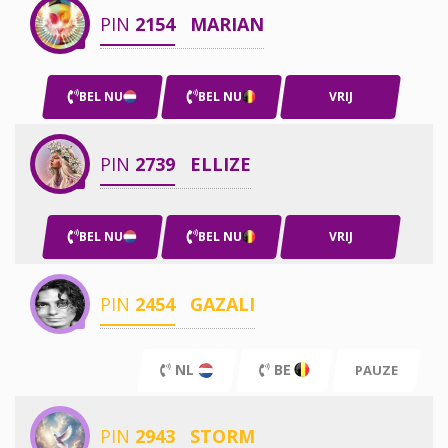
PIN
2154
MARIAN
BEL NU
BEL NU
VRIJ
PIN
2739
ELLIZE
BEL NU
BEL NU
VRIJ
PIN
2454
GAZALI
NL
BE
PAUZE
PIN
2943
STORM