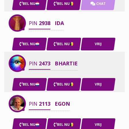
BEL NU
BEL NU
CHAT
PIN
2938
IDA
BEL NU
BEL NU
VRIJ
PIN
2473
BHARTIE
BEL NU
BEL NU
VRIJ
PIN
2113
EGON
BEL NU
BEL NU
VRIJ