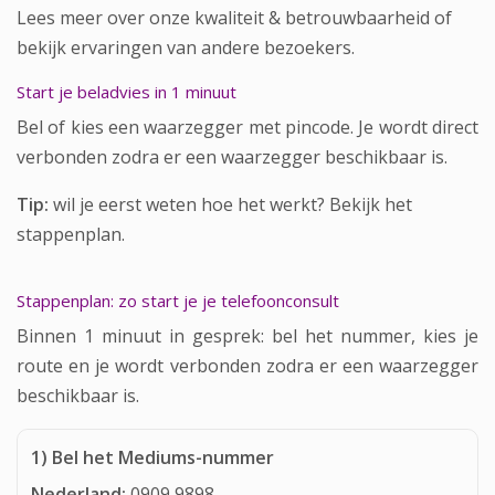
Lees meer over onze
kwaliteit & betrouwbaarheid
of
bekijk
ervaringen van andere bezoekers
.
Start je beladvies in 1 minuut
Bel of kies een waarzegger met pincode. Je wordt direct
verbonden zodra er een waarzegger beschikbaar is.
Tip:
wil je eerst weten hoe het werkt?
Bekijk het
stappenplan
.
Stappenplan: zo start je je telefoonconsult
Binnen 1 minuut in gesprek: bel het nummer, kies je
route en je wordt verbonden zodra er een waarzegger
beschikbaar is.
1) Bel het Mediums-nummer
Nederland:
0909 9898