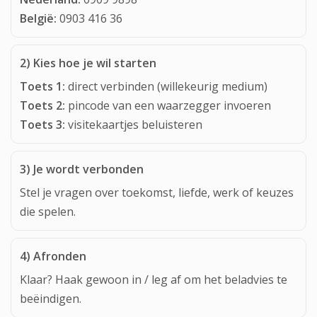
België:
0903 416 36
2) Kies hoe je wil starten
Toets 1:
direct verbinden (willekeurig medium)
Toets 2:
pincode van een waarzegger invoeren
Toets 3:
visitekaartjes beluisteren
3) Je wordt verbonden
Stel je vragen over toekomst, liefde, werk of keuzes
die spelen.
4) Afronden
Klaar? Haak gewoon in / leg af om het beladvies te
beëindigen.