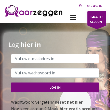
LOG IN
GRATIS
ACCOUNT
Log
hier in
Wachtwoord vergeten?
Reset het hier
Nog geen account?
Maak hier gratis account