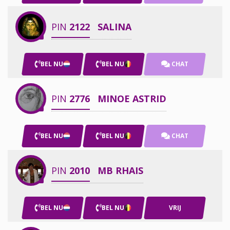
PIN
2122
SALINA
BEL NU
BEL NU
CHAT
PIN
2776
MINOE ASTRID
BEL NU
BEL NU
CHAT
PIN
2010
MB RHAIS
BEL NU
BEL NU
VRIJ