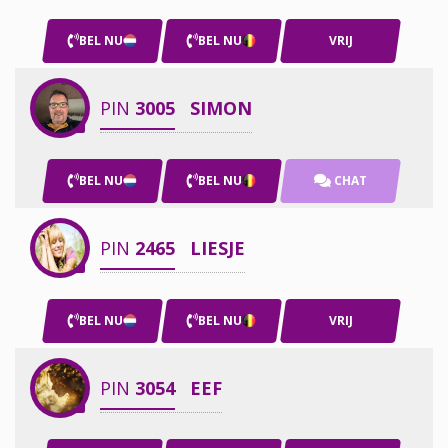
BEL NU
BEL NU
VRIJ
PIN
3005
SIMON
BEL NU
BEL NU
CHAT
PIN
2465
LIESJE
BEL NU
BEL NU
VRIJ
PIN
3054
EEF