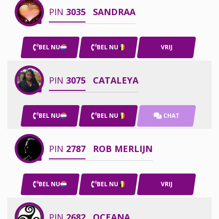
PIN
3035
SANDRAA
BEL NU
BEL NU
VRIJ
PIN
3075
CATALEYA
BEL NU
BEL NU
CHAT
PIN
2787
ROB MERLIJN
BEL NU
BEL NU
VRIJ
PIN
2682
OCEANA