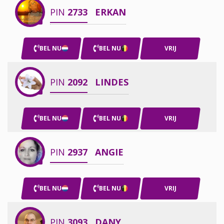
PIN
2733
ERKAN
BEL NU
BEL NU
VRIJ
PIN
2092
LINDES
BEL NU
BEL NU
VRIJ
PIN
2937
ANGIE
BEL NU
BEL NU
VRIJ
PIN
3093
DANY