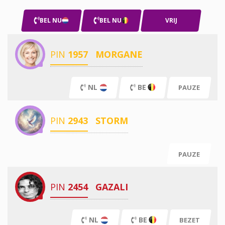
BEL NU
BEL NU
VRIJ
PIN
1957
MORGANE
NL
BE
PAUZE
PIN
2943
STORM
PAUZE
PIN
2454
GAZALI
NL
BE
BEZET